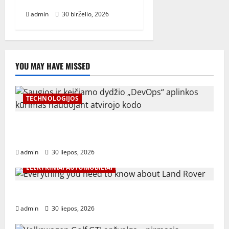
ginklai ir ginklai atskleisti
admin
30 birželio, 2026
YOU MAY HAVE MISSED
TECHNOLOGIJOS
Saugios ir keičiamo dydžio „DevOps“ aplinkos
kūrimas naudojant atvirojo kodo įrankius
admin
30 liepos, 2026
ELEKTRINIAI AUTOMOBILIAI
Everything you need to know about Land Rover
admin
30 liepos, 2026