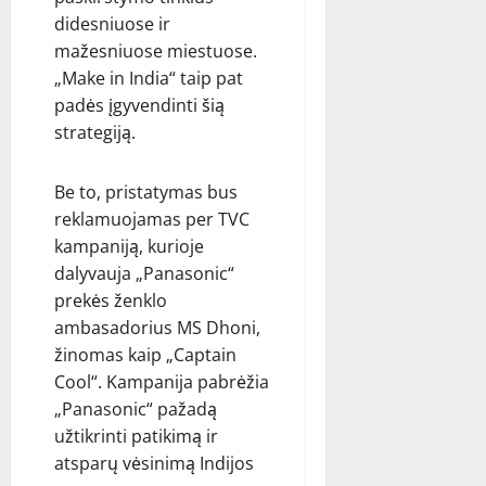
didesniuose ir
mažesniuose miestuose.
„Make in India“ taip pat
padės įgyvendinti šią
strategiją.
Be to, pristatymas bus
reklamuojamas per TVC
kampaniją, kurioje
dalyvauja „Panasonic“
prekės ženklo
ambasadorius MS Dhoni,
žinomas kaip „Captain
Cool“. Kampanija pabrėžia
„Panasonic“ pažadą
užtikrinti patikimą ir
atsparų vėsinimą Indijos