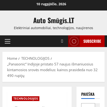
Skip
10 rugpjūčio, 2026
to
content
Auto Smūgis.LT
Elektriniai automobiliai, technologijos, naujirenos
SUBSCRIBE
Primary
Menu
Home
TECHNOLOGIJOS
„Panasonic“ Indijoje pristato 57 naujus išmaniuosius
kintamosios srovės modelius: kainos prasideda nuo 32
490 rupijų
PAIEŠKA
TECHNOLOGIJOS