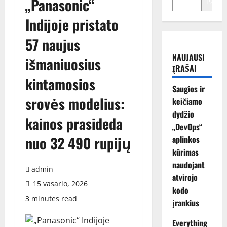
„Panasonic“
Paiešk
Indijoje pristato
57 naujus
NAUJAUSI
išmaniuosius
ĮRAŠAI
kintamosios
Saugios ir
srovės modelius:
keičiamo
dydžio
kainos prasideda
„DevOps“
nuo 32 490 rupijų
aplinkos
kūrimas
naudojant
admin
atvirojo
15 vasario, 2026
kodo
3 minutes read
įrankius
Everything