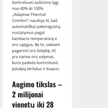
kontroliuoti aušinimo lygį
nuo 40% iki 100%.
„Adaptive Thermal
Comfort“ naudoja AI, kad
automatiškai pakoreguotų
nustatymus pagal
kambario temperatūrą ir
oro sąlygas. Be to, siekiant
pagerinti oro kokybę, AC
yra nanoe oro valymas,
kuris padeda kontroliuoti
patalpų teršalus ir kvapus.
Augimo tikslas –
2 milijonai
vienetų iki 28