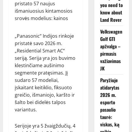
you need to
know about
Land Rover
Volkswagen
„Panasonic“ Indijos rinkoje
Golf GTI
pristatė savo 2026 m.
apžvalga –
„Residential Smart AC“
pirmasis
seriją. Serija yra jos buvimo
važiavimas
klestinčiame aušinimo
JK
segmente pratęsimas. Jį
Paryžiuje
sudaro 57 modeliai,
atidarytas
įskaitant keitiklio, fiksuoto
2026 m.
greičio, išmaniojo, karšto ir
esporto
šalto bei didelės talpos
pasaulio
variantus.
taurė:
viskas, ką
Serijoje yra 5 žvaigždučių, 4
reikia