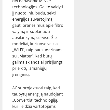
dėl Panasonic MirAIe
technologijos. Galite valdyti
jį nuotoliniu būdu, sekti
energijos suvartojimą,
gauti pranešimus apie filtro
valymą ir suplanuoti
apsilankymą servise. Šie
modeliai, kuriuose veikia
„Wi-Fi“, taip pat suderinami
su „Matter“, kad būtų
galima sklandžiai prisijungti
prie kitų išmaniųjų
įrenginių.
AC suprojektuoti taip, kad
taupytų energiją naudojant
„Converti8“ technologiją,
kuri leidžia vartotojams