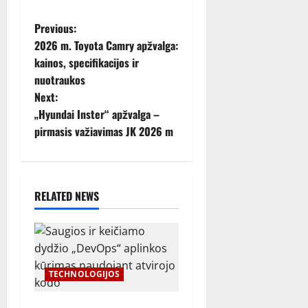
P
Previous:
2026 m. Toyota Camry apžvalga:
o
kainos, specifikacijos ir
nuotraukos
s
Next:
t
„Hyundai Inster“ apžvalga –
pirmasis važiavimas JK 2026 m
n
a
RELATED NEWS
v
i
g
TECHNOLOGIJOS
a