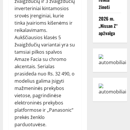
žvaigždučių ir 3 žvaigždučių
žinoti
inverteriniai kintamosios
srovės įrenginiai, kurie
2026 m.
tinka įvairioms kišenėms ir
„Nissan Z“
reikalavimams.
apžvalga
Aukščiausios klasės 5
žvaigždučių variantai yra su
tamsiai pilkos spalvos
Amaze Facia su chromo
akcentais. Serialas
prasideda nuo Rs. 32 490, o
modelius galima įsigyti
mažmeninės prekybos
vietose, pagrindinėse
elektroninės prekybos
platformose ir „Panasonic“
prekės ženklo
parduotuvėse.