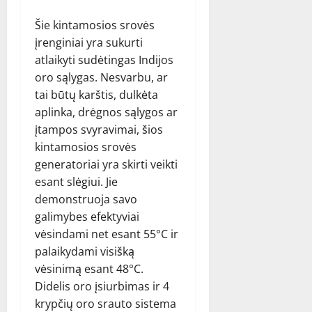
Šie kintamosios srovės
įrenginiai yra sukurti
atlaikyti sudėtingas Indijos
oro sąlygas. Nesvarbu, ar
tai būtų karštis, dulkėta
aplinka, drėgnos sąlygos ar
įtampos svyravimai, šios
kintamosios srovės
generatoriai yra skirti veikti
esant slėgiui. Jie
demonstruoja savo
galimybes efektyviai
vėsindami net esant 55°C ir
palaikydami visišką
vėsinimą esant 48°C.
Didelis oro įsiurbimas ir 4
krypčių oro srauto sistema