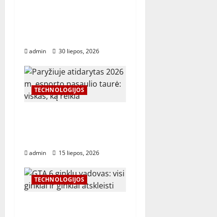
Saugios ir keičiamo dydžio
t
„DevOps“ aplinkos kūrimas
i
naudojant atvirojo kodo
įrankius
o
admin
30 liepos, 2026
n
TECHNOLOGIJOS
Paryžiuje atidarytas 2026
m. esporto pasaulio taurė:
viskas, ką reikia žinoti
admin
15 liepos, 2026
TECHNOLOGIJOS
GTA 6 ginklų vadovas: visi