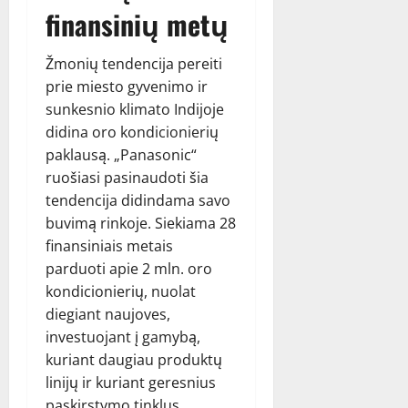
finansinių metų
Žmonių tendencija pereiti
prie miesto gyvenimo ir
sunkesnio klimato Indijoje
didina oro kondicionierių
paklausą. „Panasonic“
ruošiasi pasinaudoti šia
tendencija didindama savo
buvimą rinkoje. Siekiama 28
finansiniais metais
parduoti apie 2 mln. oro
kondicionierių, nuolat
diegiant naujoves,
investuojant į gamybą,
kuriant daugiau produktų
linijų ir kuriant geresnius
paskirstymo tinklus