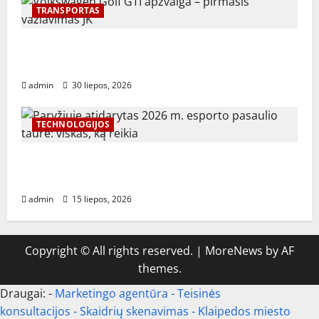
TRANSPORTAS
Volkswagen Golf GTI apžvalga – pirmasis važiavimas
JK
admin
30 liepos, 2026
TECHNOLOGIJOS
Paryžiuje atidarytas 2026 m. esporto pasaulio
taurė: viskas, ką reikia žinoti
admin
15 liepos, 2026
Copyright © All rights reserved.
|
MoreNews
by AF
themes.
Draugai: -
Marketingo agentūra
-
Teisinės
konsultacijos
-
Skaidrių skenavimas
-
Klaipedos miesto