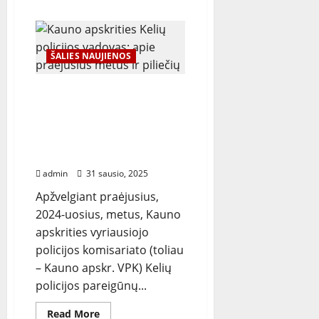
about
Naująjį
„Dacia
Duster“
įvertino
ir
ŠALIES NAUJIENOS
pirkėjai,
ir
ekspertai:
Kauno apskrities Kelių
Europoje
pelnė
policijos vadovas: apie
daugiau
praėjusius metus ir
nei
25
piliečių indėlį į eismo
prestižinius
saugumą
apdovanojimus
admin
31 sausio, 2025
Apžvelgiant praėjusius,
2024-uosius, metus, Kauno
apskrities vyriausiojo
policijos komisariato (toliau
– Kauno apskr. VPK) Kelių
policijos pareigūnų...
Read
Read More