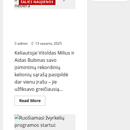
ŠALIES NAUJIENOS
Eleketromobiliu iš
Nordkapp į Europos
geografinį centrą: „Tai jau
nebėra iššūkis“
admin
13 vasario, 2025
Keliautojai Vitoldas Milius ir
Aidas Bubinas savo
įsimintinų rekordinių
kelionių sąrašą pasipildė
dar vienu įrašu – jie
užfiksavo greičiausią...
Read
Read More
more
about
Eleketromobiliu
iš
Nordkapp
į
Europos