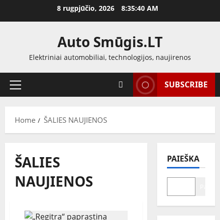
Skip
8 rugpjūčio, 2026
8:35:41 AM
to
content
Auto Smūgis.LT
Elektriniai automobiliai, technologijos, naujirenos
SUBSCRIBE
Primary
Menu
Home
ŠALIES NAUJIENOS
ŠALIES
PAIEŠKA
NAUJIENOS
Paiešk