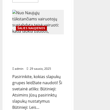
more
about
Kauno
apskrities
Kelių
policijos
vadovas:
apie
ŠALIES NAUJIENOS
praėjusius
metus
ir
piliečių
Nuo Naujųjų
indėlį
tūkstančiams vairuotojų
į
eismo
sustabdyta teisė vairuoti:
saugumą
kada laukia baudos, ir
kaip šią teisę vėl įgalinti?
admin
29 sausio, 2025
Pasirinkite, kokias slapukų
grupes leidžiate naudoti! Ši
svetainė atliks: Būtinieji:
Atsimins Jūsų pasirinktų
slapukų nustatymus
Būtinieji: Leis...