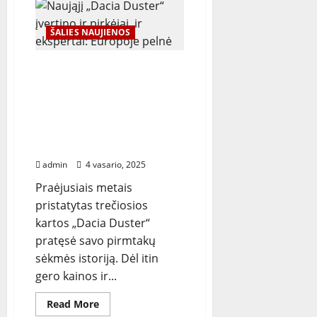
sėkmingai
pradėjo
„Monte
Carlo
ŠALIES NAUJIENOS
Historique“
ralį:
braunasi
Naująjį „Dacia Duster“
tarp
lyderių
įvertino ir pirkėjai, ir
ekspertai: Europoje pelnė
daugiau nei 25
prestižinius
apdovanojimus
admin
4 vasario, 2025
Praėjusiais metais
pristatytas trečiosios
kartos „Dacia Duster“
pratęsė savo pirmtakų
sėkmės istoriją. Dėl itin
gero kainos ir...
Read
Read More
more