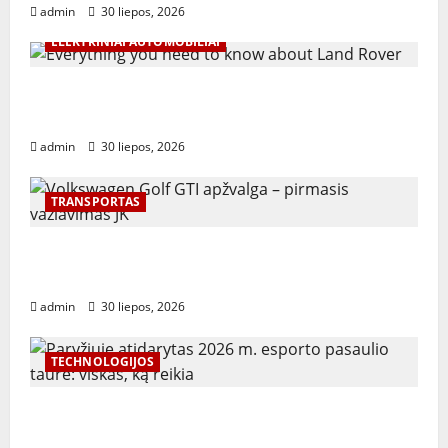
admin
30 liepos, 2026
ELEKTRINIAI AUTOMOBILIAI
Everything you need to know about Land
Rover
admin
30 liepos, 2026
TRANSPORTAS
Volkswagen Golf GTI apžvalga – pirmasis
važiavimas JK
admin
30 liepos, 2026
TECHNOLOGIJOS
Paryžiuje atidarytas 2026 m. esporto
pasaulio taurė: viskas, ką reikia žinoti