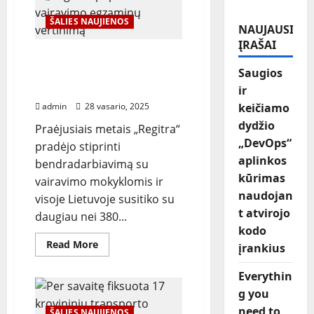
ŠALIES NAUJIENOS
NAUJAUSI
ĮRAŠAI
„Regitra“ paprastina
vairavimo egzaminų
Saugios
vertinimą
ir
admin
28 vasario, 2025
keičiamo
dydžio
Praėjusiais metais „Regitra“
„DevOps“
pradėjo stiprinti
aplinkos
bendradarbiavimą su
kūrimas
vairavimo mokyklomis ir
naudojan
visoje Lietuvoje susitiko su
t atvirojo
daugiau nei 380...
kodo
Read
Read More
įrankius
more
about
„Regitra“
Everythin
paprastina
vairavimo
g you
egzaminų
need to
vertinimą
ŠALIES NAUJIENOS