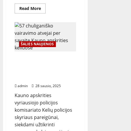
Read
Read More
more
about
Nuo
Naujųjų
tūkstančiams
vairuotojų
sustabdyta
teisė
ŠALIES NAUJIENOS
vairuoti:
kada
laukia
baudos,
57 chuliganiško
ir
vairavimo atvejai per
kaip
šią
savaitę Kauno apskrities
teisę
vėl
keliuose
įgalinti?
admin
28 sausio, 2025
Kauno apskrities
vyriausiojo policijos
komisariato Kelių policijos
skyriaus pareigūnai,
siekdami užtikrinti