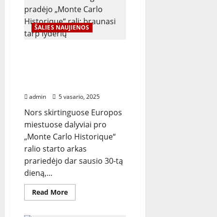
programos
startui:
atliekami
kelių
ŠALIES NAUJIENOS
su
žvyro
danga
priešprojektiniai
Lietuviai sėkmingai
tyrimai
pradėjo „Monte Carlo
Historique“ ralį: braunasi
tarp lyderių
admin
5 vasario, 2025
Nors skirtinguose Europos
miestuose dalyviai pro
„Monte Carlo Historique“
ralio starto arkas
prariedėjo dar sausio 30-tą
dieną,...
Read
Read More
more
about
Lietuviai