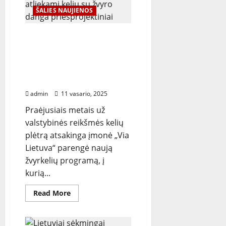
geografinį
ŠALIES NAUJIENOS
centrą:
„Tai
jau
nebėra
Ruošiamasi žvyrkelių
iššūkis“
programos startui:
atliekami kelių su žvyro
danga priešprojektiniai
tyrimai
admin
11 vasario, 2025
Praėjusiais metais už
valstybinės reikšmės kelių
plėtrą atsakinga įmonė „Via
Lietuva“ parengė naują
žvyrkelių programą, į
kurią...
Read
Read More
more
about
Ruošiamasi
žvyrkelių