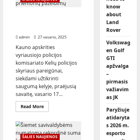
know
about
Per savaitę fiksuota 17
krovininių transporto
Land
priemonių pažeidimų
Rover
admin
27 vasario, 2025
Volkswag
Kauno apskrities
en Golf
vyriausiojo policijos
GTI
komisariato Kelių policijos
apžvalga
skyriaus pareigūnai,
–
siekdami užtikrinti
pirmasis
saugumą kelyje, praėjusią
važiavim
savaitę, vasario 17...
as JK
Read
Read More
Paryžiuje
more
about
atidaryta
Per
savaitę
s 2026 m.
fiksuota
17
esporto
krovininių
ŠALIES NAUJIENOS