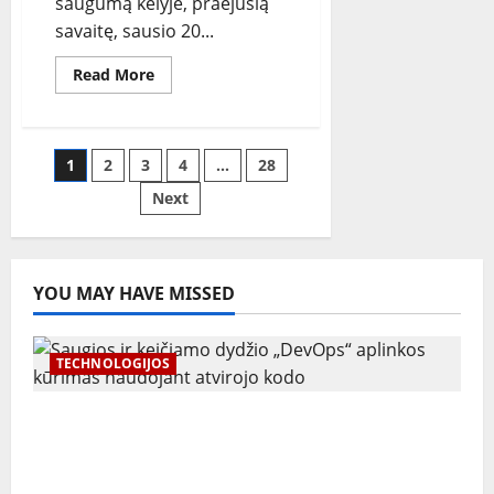
saugumą kelyje, praėjusią
savaitę, sausio 20...
Read
Read More
more
about
57
chuliganiško
vairavimo
Įrašų
1
2
3
4
…
28
atvejai
per
savaitę
Next
puslapiavimas
Kauno
apskrities
keliuose
YOU MAY HAVE MISSED
TECHNOLOGIJOS
Saugios ir keičiamo dydžio „DevOps“
aplinkos kūrimas naudojant atvirojo kodo
įrankius