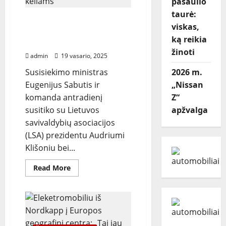
pasaulio
transporto
priemonių
taurė:
pažeidimų
Šiemet savivaldybėms
viskas,
numatoma rekordinė
ką reikia
suma keliams
žinoti
admin
19 vasario, 2025
Susisiekimo ministras
2026 m.
Eugenijus Sabutis ir
„Nissan
komanda antradienį
Z“
susitiko su Lietuvos
apžvalga
savivaldybių asociacijos
(LSA) prezidentu Audriumi
Klišoniu bei...
Read
Read More
more
about
Šiemet
savivaldybėms
numatoma
rekordinė
suma
keliams