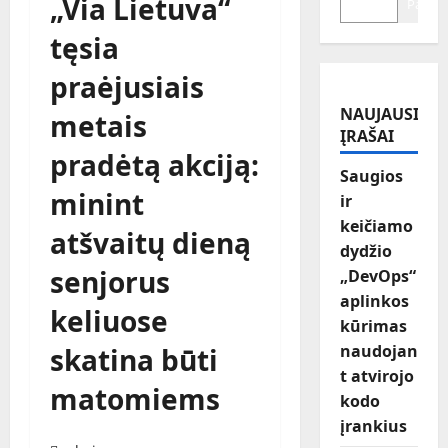
„Via Lietuva“
Paiešk
tęsia
praėjusiais
NAUJAUSI
metais
ĮRAŠAI
pradėtą akciją:
Saugios
minint
ir
keičiamo
atšvaitų dieną
dydžio
senjorus
„DevOps“
aplinkos
keliuose
kūrimas
naudojan
skatina būti
t atvirojo
matomiems
kodo
įrankius