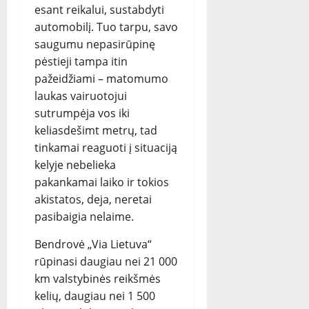
esant reikalui, sustabdyti
automobilį. Tuo tarpu, savo
saugumu nepasirūpinę
pėstieji tampa itin
pažeidžiami – matomumo
laukas vairuotojui
sutrumpėja vos iki
keliasdešimt metrų, tad
tinkamai reaguoti į situaciją
kelyje nebelieka
pakankamai laiko ir tokios
akistatos, deja, neretai
pasibaigia nelaime.
Bendrovė „Via Lietuva“
rūpinasi daugiau nei 21 000
km valstybinės reikšmės
kelių, daugiau nei 1 500