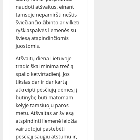
naudoti atšvaitus, einant
tamsoje nepamiršti neštis
šviečiančio žibinto ar vilkėti
ryškiaspalvės liemenės su
šviesą atspindinčiomis
juostomis.
Atšvaitų diena Lietuvoje
tradiciškai minima trečią
spalio ketvirtadienį. Jos
tikslas dar ir dar kartą
atkreipti pėsčiųjų dėmesį į
būtinybę būti matomam
kelyje tamsiuoju paros
metu. Atšvaitas ar šviesą
atspindinti liemenė leidžia
vairuotojui pastebėti
pėsčiąjį saugiu atstumu ir,