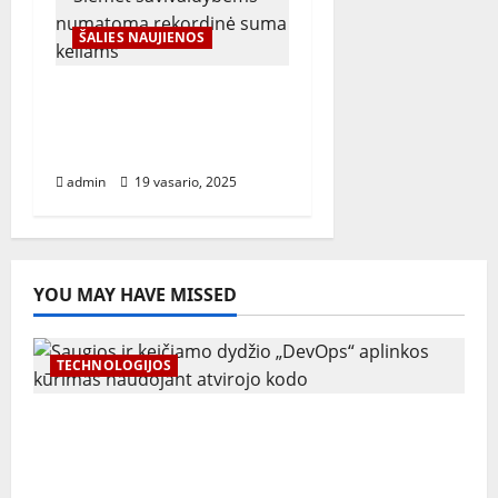
ŠALIES NAUJIENOS
Šiemet savivaldybėms
numatoma rekordinė
suma keliams
admin
19 vasario, 2025
YOU MAY HAVE MISSED
TECHNOLOGIJOS
Saugios ir keičiamo dydžio „DevOps“
aplinkos kūrimas naudojant atvirojo kodo
įrankius