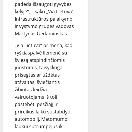
padeda išsaugoti gyvybes
kelyje“, – sako „Via Lietuva“
Infrastruktūros palaikymo
ir vystymo grupės vadovas
Martynas Gedaminskas.
„Via Lietuva“ primena, kad
ryškiaspalvė liemenė su
šviesą atspindinčiomis
juostomis, taisyklingai
prisegtas ar uždėtas
atšvaitas, šviečiantis
žibintas leidžia
vairuotojams iš toli
pastebėti pėsčiąjį ir
prireikus laiku sustabdyti
automobilį. Matomumo
laukui sutrumpėjus iki