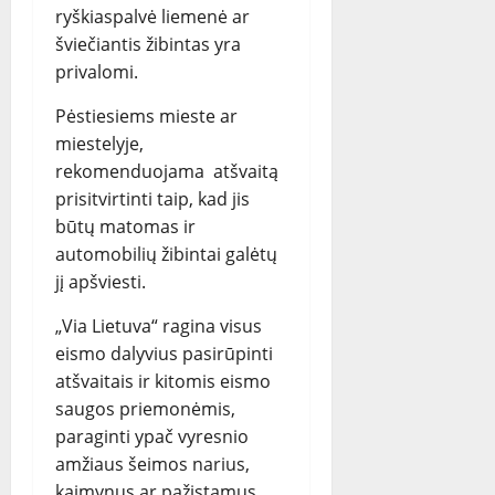
ryškiaspalvė liemenė ar
šviečiantis žibintas yra
privalomi.
Pėstiesiems mieste ar
miestelyje,
rekomenduojama atšvaitą
prisitvirtinti taip, kad jis
būtų matomas ir
automobilių žibintai galėtų
jį apšviesti.
„Via Lietuva“ ragina visus
eismo dalyvius pasirūpinti
atšvaitais ir kitomis eismo
saugos priemonėmis,
paraginti ypač vyresnio
amžiaus šeimos narius,
kaimynus ar pažįstamus