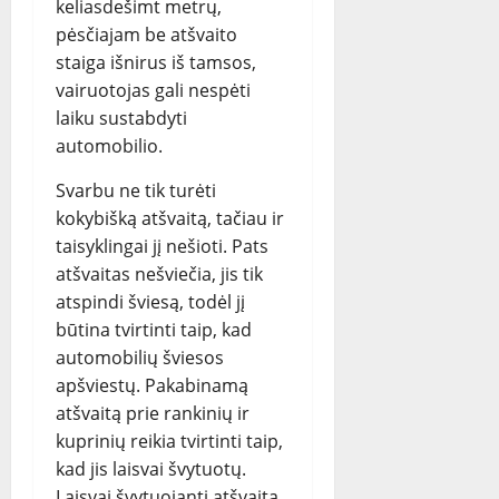
keliasdešimt metrų,
pėsčiajam be atšvaito
staiga išnirus iš tamsos,
vairuotojas gali nespėti
laiku sustabdyti
automobilio.
Svarbu ne tik turėti
kokybišką atšvaitą, tačiau ir
taisyklingai jį nešioti. Pats
atšvaitas nešviečia, jis tik
atspindi šviesą, todėl jį
būtina tvirtinti taip, kad
automobilių šviesos
apšviestų. Pakabinamą
atšvaitą prie rankinių ir
kuprinių reikia tvirtinti taip,
kad jis laisvai švytuotų.
Laisvai švytuojantį atšvaitą