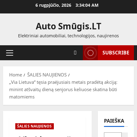
Skip
6 rugpjūčio, 2026
3:34:05 AM
to
content
Auto Smūgis.LT
Elektriniai automobiliai, technologijos, naujirenos
SUBSCRIBE
Primary
Menu
Home
ŠALIES NAUJIENOS
„Via Lietuva“ tęsia praėjusiais metais pradėtą akciją:
minint atšvaitų dieną senjorus keliuose skatina būti
matomiems
PAIEŠKA
ŠALIES NAUJIENOS