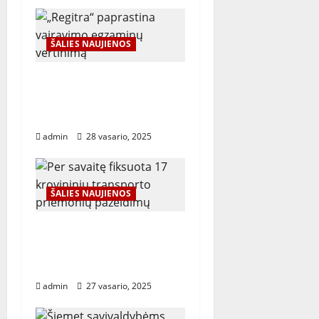
a
ŠALIES NAUJIENOS
t
„Regitra“ paprastina
i
vairavimo egzaminų
o
vertinimą
admin
28 vasario, 2025
n
ŠALIES NAUJIENOS
Per savaitę fiksuota 17
krovininių transporto
priemonių pažeidimų
admin
27 vasario, 2025