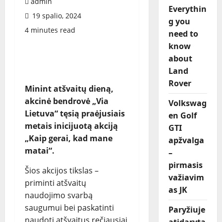
admin
Everythin
19 spalio, 2024
g you
4 minutes read
need to
know
about
Land
Rover
Minint atšvaitų dieną,
akcinė bendrovė „Via
Volkswag
Lietuva“ tęsią praėjusiais
en Golf
metais inicijuotą akciją
GTI
„Kaip gerai, kad mane
apžvalga
matai“.
–
pirmasis
Šios akcijos tikslas –
važiavim
priminti atšvaitų
as JK
naudojimo svarbą
saugumui bei paskatinti
Paryžiuje
naudoti atšvaitus rečiausiai