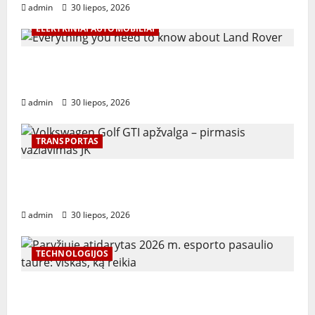
admin
30 liepos, 2026
ELEKTRINIAI AUTOMOBILIAI
Everything you need to know about Land
Rover
admin
30 liepos, 2026
TRANSPORTAS
Volkswagen Golf GTI apžvalga – pirmasis
važiavimas JK
admin
30 liepos, 2026
TECHNOLOGIJOS
Paryžiuje atidarytas 2026 m. esporto
pasaulio taurė: viskas, ką reikia žinoti