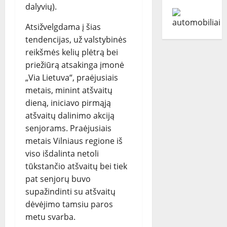
dalyvių).
Atsižvelgdama į šias
tendencijas, už valstybinės
reikšmės kelių plėtrą bei
priežiūrą atsakinga įmonė
„Via Lietuva“, praėjusiais
metais, minint atšvaitų
dieną, iniciavo pirmąją
atšvaitų dalinimo akciją
senjorams. Praėjusiais
metais Vilniaus regione iš
viso išdalinta netoli
tūkstančio atšvaitų bei tiek
pat senjorų buvo
supažindinti su atšvaitų
dėvėjimo tamsiu paros
metu svarba.