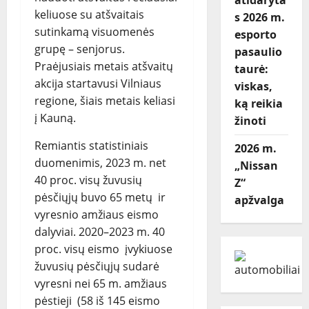
atidaryta
keliuose su atšvaitais
s 2026 m.
sutinkamą visuomenės
esporto
grupę – senjorus.
pasaulio
Praėjusiais metais atšvaitų
taurė:
akcija startavusi Vilniaus
viskas,
regione, šiais metais keliasi
ką reikia
į Kauną.
žinoti
Remiantis statistiniais
2026 m.
duomenimis, 2023 m. net
„Nissan
40 proc. visų žuvusių
Z“
pėsčiųjų buvo 65 metų ir
apžvalga
vyresnio amžiaus eismo
dalyviai. 2020–2023 m. 40
proc. visų eismo įvykiuose
žuvusių pėsčiųjų sudarė
vyresni nei 65 m. amžiaus
pėstieji (58 iš 145 eismo