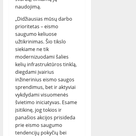
naudojimą.
„Didžiausias mūsų darbo
prioritetas – eismo
saugumo keliuose
užtikrinimas. Šio tikslo
siekiame ne tik
modernizuodami šalies
kelių infrastruktūros tinklą,
diegdami įvairius
inžinerinius eismo saugos
sprendimus, bet ir aktyviai
vykdydami visuomenės
švietimo iniciatyvas. Esame
įsitikinę, jog tokios ir
panašios akcijos prisideda
prie eismo saugumo
tendencijų pokyčių bei