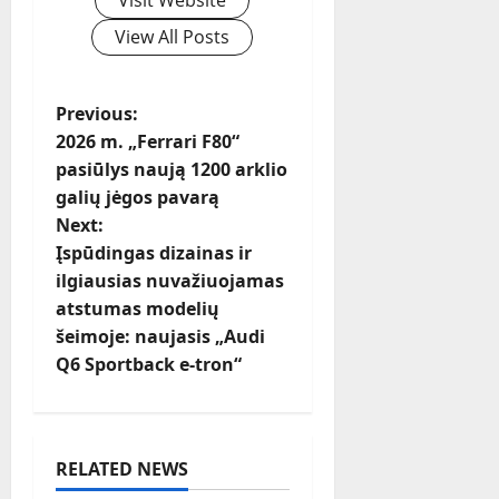
Visit Website
View All Posts
P
Previous:
2026 m. „Ferrari F80“
o
pasiūlys naują 1200 arklio
galių jėgos pavarą
s
Next:
t
Įspūdingas dizainas ir
ilgiausias nuvažiuojamas
n
atstumas modelių
šeimoje: naujasis „Audi
a
Q6 Sportback e-tron“
v
i
RELATED NEWS
g