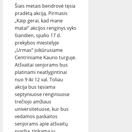
Šiais metais bendrovė tęsia
pradėtą akciją. Pirmasis
„Kaip gerai, kad mane
matai“ akcijos renginys vyks
šiandien, spalio 17 d.
prekybos miestelyje
„Urmas“ įsikūrusiame
Centriniame Kauno turguje.
Atšvaitai senjorams bus
platinami neatlygintinai
nuo 9 iki 12 val. Toliau
akcija bus tęsiama
septyniuose renginiuose
trečiojo amžiaus
universitetuose, kur bus
vedamos paskaitos
senjorams apie atšvaitų
svarbą, tinkamą jų