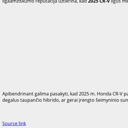
ilgaamžiškumo reputacija užtikrina, kad
2025 CR-V
ilgus me
Apibendrinant galima pasakyti, kad 2025 m. Honda CR-V pa
degalus taupančio hibrido, ar gerai įrengto šeimyninio sunk
Source link