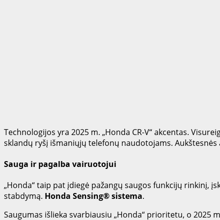
Technologijos yra 2025 m. „Honda CR-V“ akcentas. Visureigi
sklandų ryšį išmaniųjų telefonų naudotojams. Aukštesnės a
Sauga ir pagalba vairuotojui
„Honda“ taip pat įdiegė pažangų saugos funkcijų rinkinį, įs
stabdymą.
Honda Sensing® sistema
.
Saugumas išlieka svarbiausiu „Honda“ prioritetu, o 2025 