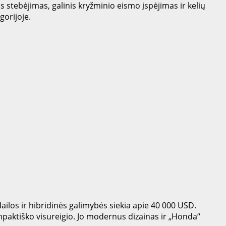
s stebėjimas, galinis kryžminio eismo įspėjimas ir kelių
orijoje.
os ir hibridinės galimybės siekia apie 40 000 USD.
mpaktiško visureigio. Jo modernus dizainas ir „Honda“