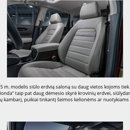
025 m. modelis siūlo erdvią saloną su daug vietos kojoms tie
„Honda“ taip pat daug dėmesio skyrė krovinių erdvei, siūlyda
ų kambarį, puikiai tinkantį šeimos kelionėms ar nuotykiams 