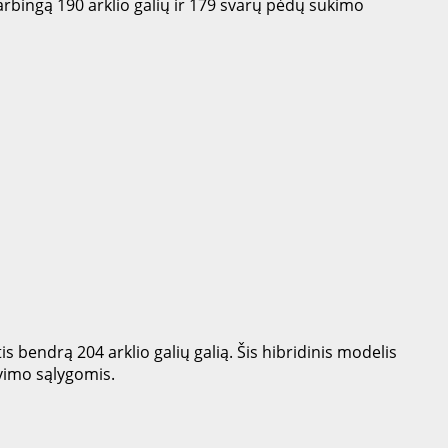
rbingą 190 arklio galių ir 179 svarų pėdų sukimo
ntis bendrą 204 arklio galių galią. Šis hibridinis modelis
avimo sąlygomis.