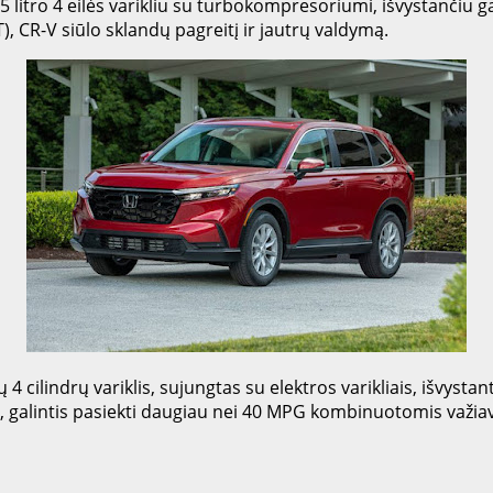
litro 4 eilės varikliu su turbokompresoriumi, išvystančiu ga
 CR-V siūlo sklandų pagreitį ir jautrų valdymą.
ų 4 cilindrų variklis, sujungtas su elektros varikliais, išvysta
alų, galintis pasiekti daugiau nei 40 MPG kombinuotomis važi