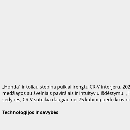
„Honda“ ir toliau stebina puikiai įrengtu CR-V interjeru. 2
medžiagos su švelniais paviršiais ir intuityviu išdėstymu. 
sėdynes, CR-V suteikia daugiau nei 75 kubinių pėdų krovini
Technologijos ir savybės