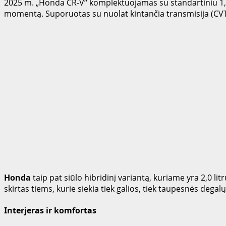
2025 m. „Honda CR-V“ komplektuojamas su standartiniu 1,5 
momentą. Suporuotas su nuolat kintančia transmisija (CVT),
Honda
taip pat siūlo hibridinį variantą, kuriame yra 2,0 litr
skirtas tiems, kurie siekia tiek galios, tiek taupesnės deg
Interjeras ir komfortas