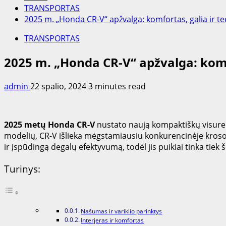
TRANSPORTAS
2025 m. „Honda CR-V“ apžvalga: komfortas, galia ir te
TRANSPORTAS
2025 m. „Honda CR-V“ apžvalga: komfo
admin
22 spalio, 2024
3 minutes read
2025 metų Honda CR-V
nustato naują kompaktiškų visurei
modelių, CR-V išlieka mėgstamiausiu konkurencinėje krosove
ir įspūdingą degalų efektyvumą, todėl jis puikiai tinka tie
Turinys:
Našumas ir variklio parinktys
Interjeras ir komfortas