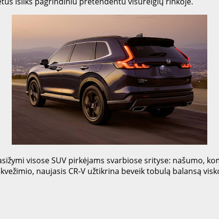
tus išliks pagrindiniu pretendentu visureigių rinkoje.
sižymi visose SUV pirkėjams svarbiose srityse: našumo, kom
vežimio, naujasis CR-V užtikrina beveik tobulą balansą visko