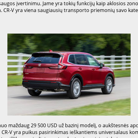
saugos įvertinimu. Jame yra tokių funkcijų kaip aklosios zono
 CR-V yra viena saugiausių transporto priemonių savo kateg
o maždaug 29 500 USD už bazinį modelį, o aukštesnės apdail
į, CR-V yra puikus pasirinkimas ieškantiems universalaus ko