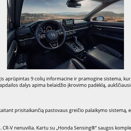
s aprūpintas 9 colių informacine ir pramogine sistema, kuri 
pdailos dalys apima belaidžio įkrovimo padėklą, aukščiausi
kaitant prisitaikančią pastovaus greičio palaikymo sistemą, 
m. CR-V nenuvilia. Kartu su „Honda Sensing®“ saugos kompl