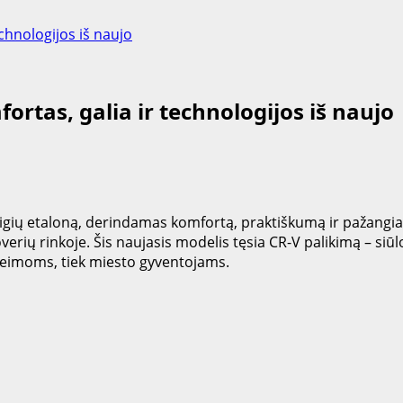
chnologijos iš naujo
rtas, galia ir technologijos iš naujo
gių etaloną, derindamas komfortą, praktiškumą ir pažangiau
rių rinkoje. Šis naujasis modelis tęsia CR-V palikimą – siū
k šeimoms, tiek miesto gyventojams.