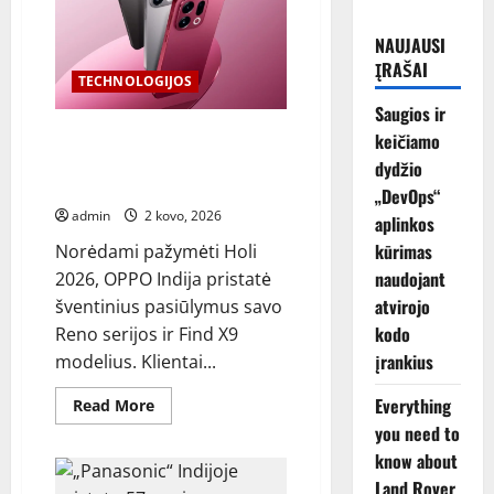
NAUJAUSI
ĮRAŠAI
TECHNOLOGIJOS
Saugios ir
OPPO švenčia Holi 2026 su
keičiamo
specialiais atnaujinimo
dydžio
pasiūlymais
„DevOps“
admin
2 kovo, 2026
aplinkos
kūrimas
Norėdami pažymėti Holi
naudojant
2026, OPPO Indija pristatė
atvirojo
šventinius pasiūlymus savo
kodo
Reno serijos ir Find X9
įrankius
modelius. Klientai...
Everything
Read
Read More
more
you need to
about
OPPO
know about
švenčia
Holi
Land Rover