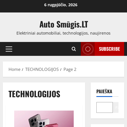
Skip
6 rugpjūčio, 2026
to
content
Auto Smūgis.LT
Elektriniai automobiliai, technologijos, naujirenos
SUBSCRIBE
Primary
Menu
Home
TECHNOLOGIJOS
Page 2
TECHNOLOGIJOS
PAIEŠKA
Paiešk