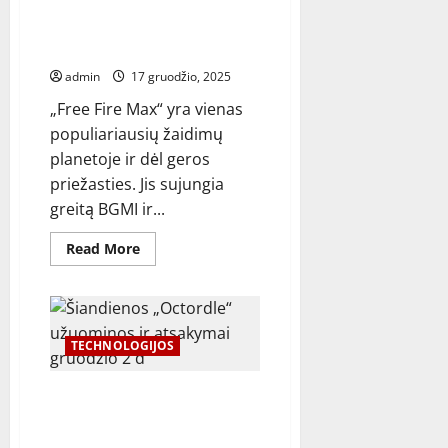
Garena Free Fire (FF)
maksimalus išpirkimo kodas
šiandien: gruodžio 17 d
admin
17 gruodžio, 2025
„Free Fire Max“ yra vienas
populiariausių žaidimų
planetoje ir dėl geros
priežasties. Jis sujungia
greitą BGMI ir...
Read
Read More
more
about
Garena
Free
Fire
(FF)
maksimalus
TECHNOLOGIJOS
išpirkimo
kodas
šiandien:
Šiandienos „Octordle“
gruodžio
17
užuominos ir atsakymai
d
gruodžio 2 d