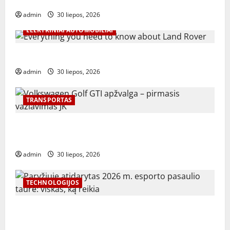
kūrimas naudojant atvirojo kodo įrankius
admin
30 liepos, 2026
ELEKTRINIAI AUTOMOBILIAI
Everything you need to know about Land Rover
admin
30 liepos, 2026
TRANSPORTAS
Volkswagen Golf GTI apžvalga – pirmasis važiavimas
JK
admin
30 liepos, 2026
TECHNOLOGIJOS
Paryžiuje atidarytas 2026 m. esporto pasaulio
taurė: viskas, ką reikia žinoti