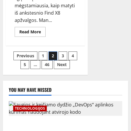
mėgstamiausia, kaip matyti
iš ankstesnio Find X8
apžvalgos. Man...
Read
Read More
more
about
Patvirtinta
„OPPO
Find
Įrašų
Previous
1
2
3
4
X9
Series
India“
5
…
46
Next
puslapiavimas
pristatymas:
specifikacijos,
funkcijos
ir
kaina
YOU MAY HAVE MISSED
TECHNOLOGIJOS
Saugios ir keičiamo dydžio „DevOps“ aplinkos