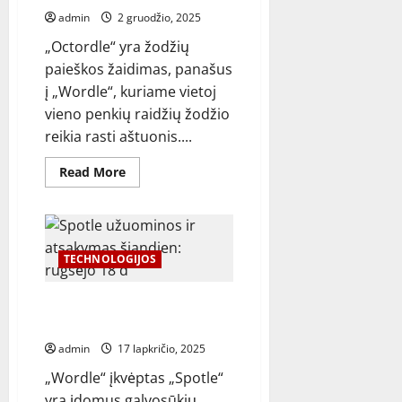
admin
2 gruodžio, 2025
„Octordle“ yra žodžių
paieškos žaidimas, panašus
į „Wordle“, kuriame vietoj
vieno penkių raidžių žodžio
reikia rasti aštuonis....
Read
Read More
more
about
Šiandienos
„Octordle“
užuominos
ir
atsakymai
TECHNOLOGIJOS
gruodžio
2
d
„Spotle“ patarimai ir atsakymai
šiandien: lapkričio 17 d
admin
17 lapkričio, 2025
„Wordle“ įkvėptas „Spotle“
yra įdomus galvosūkių