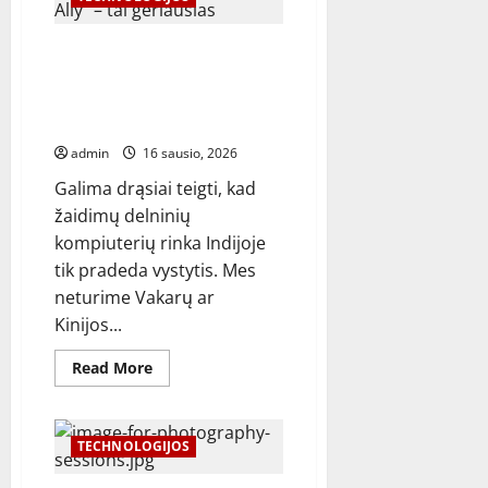
serijos
ir
4K
Kasdien mėnesį važinėjau
K
serijos
„Asus ROG Xbox Ally“ – tai
televizorius
geriausias „Windows“ delninis
nuo
10
kompiuteris
999
rupijų
admin
16 sausio, 2026
Galima drąsiai teigti, kad
žaidimų delninių
kompiuterių rinka Indijoje
tik pradeda vystytis. Mes
neturime Vakarų ar
Kinijos...
Read
Read More
more
about
Kasdien
mėnesį
važinėjau
TECHNOLOGIJOS
„Asus
ROG