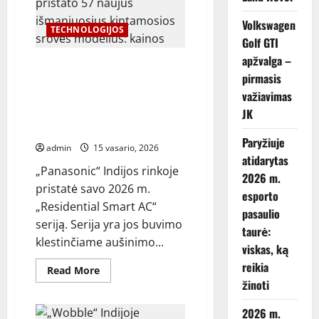
2026
su
specialiais
Volkswagen
TECHNOLOGIJOS
atnaujinimo
Golf GTI
pasiūlymais
apžvalga –
„Panasonic“ Indijoje pristato 57
pirmasis
naujus išmaniuosius
važiavimas
kintamosios srovės modelius:
kainos prasideda nuo 32 490
JK
rupijų
Paryžiuje
admin
15 vasario, 2026
atidarytas
„Panasonic“ Indijos rinkoje
2026 m.
pristatė savo 2026 m.
esporto
„Residential Smart AC“
pasaulio
seriją. Serija yra jos buvimo
taurė:
klestinčiame aušinimo...
viskas, ką
reikia
Read
Read More
more
žinoti
about
„Panasonic“
Indijoje
2026 m.