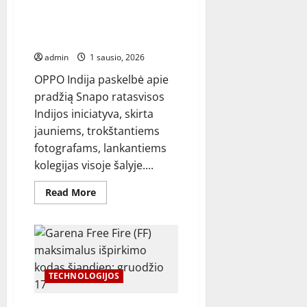
Xbox
OPPO Indija pristato „The Snap
Ally“
–
Circle“ siekiantiems
tai
jauniesiems fotografams
geriausias
„Windows“
admin
1 sausio, 2026
delninis
kompiuteris
OPPO Indija paskelbė apie
pradžią Snapo ratasvisos
Indijos iniciatyva, skirta
jauniems, trokštantiems
fotografams, lankantiems
kolegijas visoje šalyje....
Read
Read More
more
about
OPPO
Indija
pristato
„The
Snap
Circle“
TECHNOLOGIJOS
siekiantiems
jauniesiems
fotografams