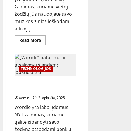
žaidimas, kuriame vietoj
žodžių jūs naudojate savo
muzikos žinias ieškodami
atlikėjų....
Read
Read More
more
about
„Spotle“
patarimai
ir
atsakymai
šiandien:
TECHNOLOGIJOS
lapkričio
17
d
„Wordle“ patarimai ir atsakymai
šiandien: lapkričio 2 d
admin
2 lapkričio, 2025
Wordle yra labai įdomus
NYT žaidimas, kuriame
galite išbandyti savo
žodyną atspėdami penkių