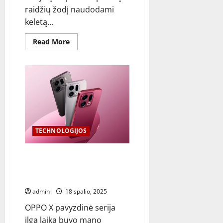
raidžių žodį naudodami
keletą...
Read
Read More
more
about
„Wordle“
patarimai
ir
atsakymai
šiandien:
lapkričio
2
d
TECHNOLOGIJOS
Patvirtinta „OPPO Find X9
Series India“ pristatymas:
specifikacijos, funkcijos ir kaina
admin
18 spalio, 2025
OPPO X pavyzdinė serija
ilgą laiką buvo mano