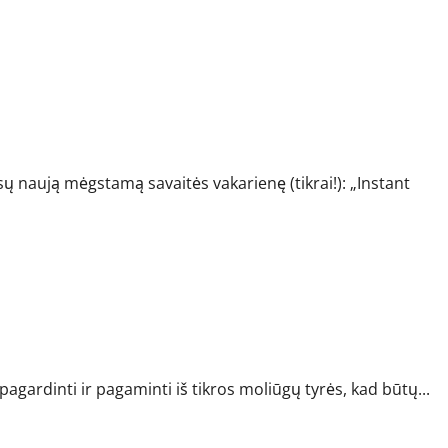
 pora
ų naują mėgstamą savaitės vakarienę (tikrai!): „Instant
i pagardinti ir pagaminti iš tikros moliūgų tyrės, kad būtų...