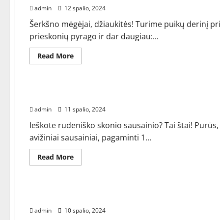
(tailandietiška)
admin
12 spalio, 2024
Šerkšno mėgėjai, džiaukitės! Turime puikų derinį 
prieskonių pyrago ir dar daugiau:...
Read
Read More
more
about
RECEPTAI
Veganiškas
moliūgų
prieskonių
Purūs moliūgų avižiniai sausainiai (1 dubuo!)
sviestinis
kremas
admin
11 spalio, 2024
Ieškote rudeniško skonio sausainio? Tai štai! Purūs
avižiniai sausainiai, pagaminti 1...
Read
Read More
more
about
RECEPTAI
Purūs
moliūgų
avižiniai
Kreminiai sviestiniai moliūgų makaronai – gam
sausainiai
(1
admin
10 spalio, 2024
dubuo!)