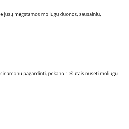
prie jūsų mėgstamos moliūgų duonos, sausainių,
, cinamonu pagardinti, pekano riešutais nusėti moliūgų
ina pora