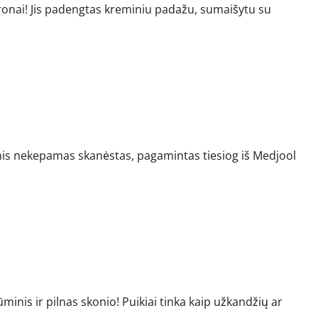
ronai! Jis padengtas kreminiu padažu, sumaišytu su
nis nekepamas skanėstas, pagamintas tiesiog iš Medjool
inis ir pilnas skonio! Puikiai tinka kaip užkandžių ar