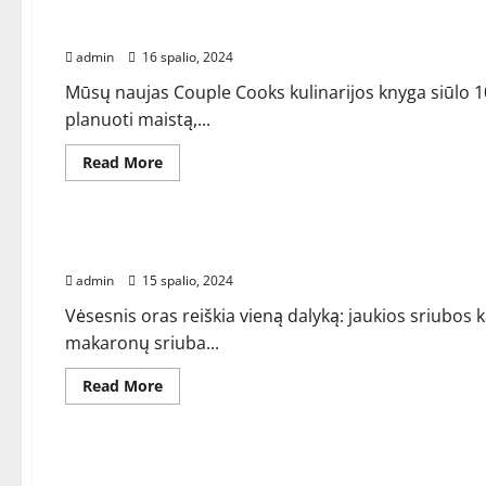
Poros virėjų kulinarijos knyga jau čia! – Pora g
admin
16 spalio, 2024
Mūsų naujas Couple Cooks kulinarijos knyga siūlo 10
planuoti maistą,...
Read
Read More
more
about
RECEPTAI
Poros
virėjų
kulinarijos
Jauki kario makaronų sriuba (tailandietiška)
knyga
jau
admin
15 spalio, 2024
čia!
–
Pora
Vėsesnis oras reiškia vieną dalyką: jaukios sriubos k
gamina
makaronų sriuba...
maistą
Read
Read More
more
about
RECEPTAI
Jauki
kario
makaronų
Veganiškas moliūgų prieskonių sviestinis krema
sriuba