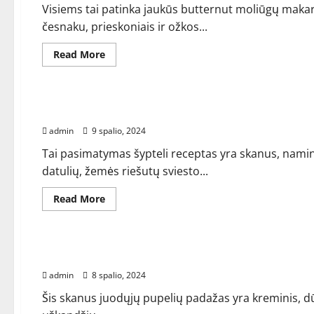
Visiems tai patinka jaukūs butternut moliūgų maka
česnaku, prieskoniais ir ožkos...
Read
Read More
more
about
RECEPTAI
Kreminiai
sviestiniai
moliūgų
Pasimatymas Snickers – virėjų pora
makaronai
–
admin
9 spalio, 2024
gamina
pora
Tai pasimatymas šypteli receptas yra skanus, nami
datulių, žemės riešutų sviesto...
Read
Read More
more
about
RECEPTAI
Pasimatymas
Snickers
–
„Black Bean Dip“ – gamina pora
virėjų
pora
admin
8 spalio, 2024
Šis skanus juodųjų pupelių padažas yra kreminis, dūm