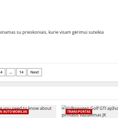
na pora
minamas su prieskoniais, kurie visam gėrimui suteikia
4
…
14
Next
iavimas
AI AUTOMOBILIAI
TRANSPORTAS