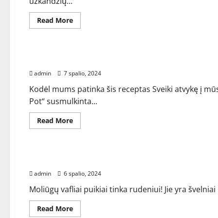
užkandžių...
Read
Read More
more
about
RECEPTAI
„Black
Bean
Dip“
Greitai paruošta susmulkinta vištiena – gamina
–
gamina
admin
7 spalio, 2024
pora
Kodėl mums patinka šis receptas Sveiki atvykę į mūs
Pot“ susmulkinta...
Read
Read More
more
about
RECEPTAI
Greitai
paruošta
susmulkinta
Moliūgų vafliai – virėjų pora
vištiena
–
admin
6 spalio, 2024
gamina
pora
Moliūgų vafliai puikiai tinka rudeniui! Jie yra švelnia
Read
Read More
more