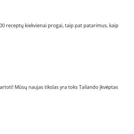
amina maistą
0 receptų kiekvienai progai, taip pat patarimus, kaip
artoti! Mūsų naujas tikslas yra toks Tailando įkvėptas
s