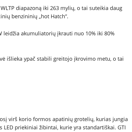
o WLTP diapazoną iki 263 mylių, o tai suteikia daug
nių benzininių „hot Hatch“.
W leidžia akumuliatorių įkrauti nuo 10% iki 80%
ė išlieka ypač stabili greitojo įkrovimo metu, o tai
osį virš korio formos apatinių grotelių, kurias jungia
 LED priekiniai žibintai, kurie yra standartiškai. GTI