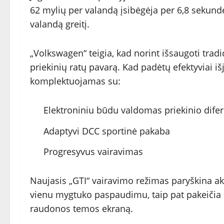
62 mylių per valandą įsibėgėja per 6,8 sekund
valandą greitį.
„Volkswagen“ teigia, kad norint išsaugoti tradic
priekinių ratų pavarą. Kad padėtų efektyviai iš
komplektuojamas su:
Elektroniniu būdu valdomas priekinio difer
Adaptyvi DCC sportinė pakaba
Progresyvus vairavimas
Naujasis „GTI“ vairavimo režimas paryškina ak
vienu mygtuko paspaudimu, taip pat pakeičia k
raudonos temos ekraną.