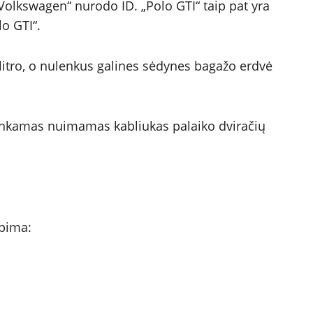
„Volkswagen“ nurodo ID. „Polo GTI“ taip pat yra
o GTI“.
 litro, o nulenkus galines sėdynes bagažo erdvė
sirenkamas nuimamas kabliukas palaiko dviračių
apima: