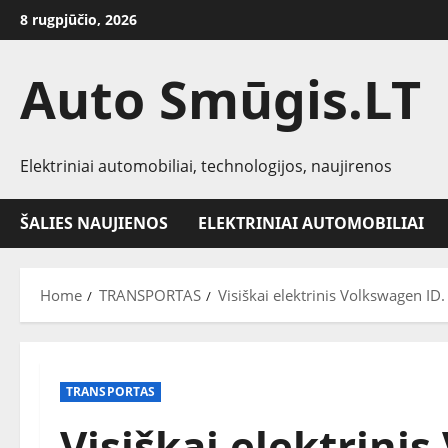
Skip
8 rugpjūčio, 2026
to
content
Auto Smūgis.LT
Elektriniai automobiliai, technologijos, naujirenos
ŠALIES NAUJIENOS
ELEKTRINIAI AUTOMOBILIAI
Home
TRANSPORTAS
Visiškai elektrinis Volkswagen ID.
TRANSPORTAS
Visiškai elektrini