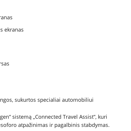
kranas
is ekranas
rsas
ngos, sukurtos specialiai automobiliui
gen“ sistemą „Connected Travel Assist“, kuri
iesoforo atpažinimas ir pagalbinis stabdymas.