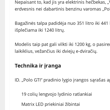
Nepaisant to, kad jis yra elektrinis hečbekas, 
erdvesnis nei dabartinis benzinu varomas „Pol
Bagažinės talpa padidėja nuo 351 litro iki 441
išplečiama iki 1240 litrų.
Modelis taip pat gali vilkti iki 1200 kg, o pa
laikiklius, vežančius iki dviejų e-dviračių.
Technika ir įranga
ID. „Polo GTI“ pradinio lygio įrangos sąrašas 
19 colių lengvojo lydinio ratlankiai
Matrix LED priekiniai žibintai