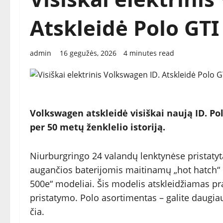
Atskleidė Polo GTI
admin
16 gegužės, 2026
4 minutes read
Volkswagen atskleidė visiškai naują ID. Pol
per 50 metų ženklelio istoriją.
Niurburgringo 24 valandų lenktynėse pristatyta
augančios baterijomis maitinamų „hot hatch“ m
500e“ modeliai. Šis modelis atskleidžiamas p
pristatymo. Polo asortimentas – galite daugiau
čia.