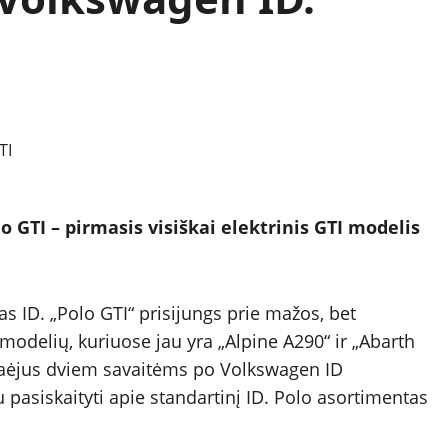
o GTI – pirmasis visiškai elektrinis GTI modelis
s ID. „Polo GTI“ prisijungs prie mažos, bet
odelių, kuriuose jau yra „Alpine A290“ ir „Abarth
raėjus dviem savaitėms po Volkswagen ID
 pasiskaityti apie standartinį ID. Polo asortimentas