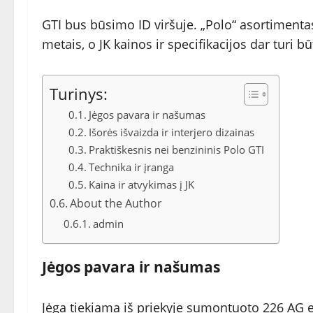
GTI bus būsimo ID viršuje. „Polo“ asortimenta
metais, o JK kainos ir specifikacijos dar turi būt
Turinys:
Jėgos pavara ir našumas
Išorės išvaizda ir interjero dizainas
Praktiškesnis nei benzininis Polo GTI
Technika ir įranga
Kaina ir atvykimas į JK
About the Author
admin
Jėgos pavara ir našumas
Jėga tiekiama iš priekyje sumontuoto 226 AG ele