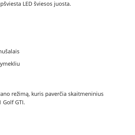
apšviesta LED šviesos juosta.
mušalais
žymekliu
krano režimą, kuris paverčia skaitmeninius
1 Golf GTI.