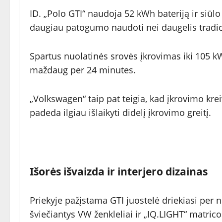
ID. „Polo GTI“ naudoja 52 kWh bateriją ir siūl
daugiau patogumo naudoti nei daugelis tradici
Spartus nuolatinės srovės įkrovimas iki 105 k
maždaug per 24 minutes.
„Volkswagen“ taip pat teigia, kad įkrovimo kreiv
padeda ilgiau išlaikyti didelį įkrovimo greitį.
Išorės išvaizda ir interjero dizainas
Priekyje pažįstama GTI juostelė driekiasi per n
šviečiantys VW ženkleliai ir „IQ.LIGHT“ matricos