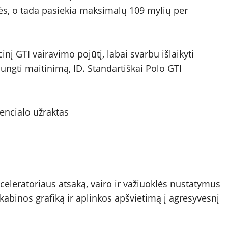
ės, o tada pasiekia maksimalų 109 mylių per
inį GTI vairavimo pojūtį, labai svarbu išlaikyti
jungti maitinimą, ID. Standartiškai Polo GTI
encialo užraktas
celeratoriaus atsaką, vairo ir važiuoklės nustatymus
abinos grafiką ir aplinkos apšvietimą į agresyvesnį