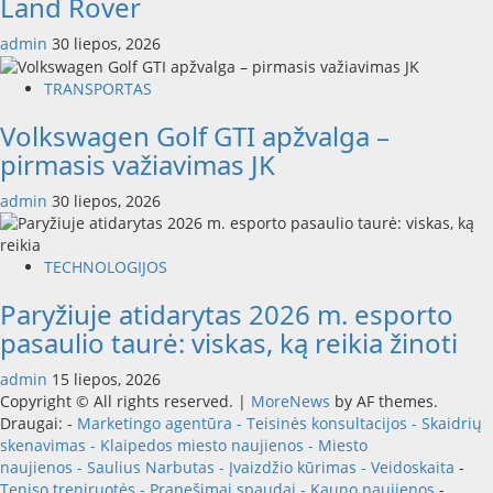
Land Rover
admin
30 liepos, 2026
TRANSPORTAS
Volkswagen Golf GTI apžvalga –
pirmasis važiavimas JK
admin
30 liepos, 2026
TECHNOLOGIJOS
Paryžiuje atidarytas 2026 m. esporto
pasaulio taurė: viskas, ką reikia žinoti
admin
15 liepos, 2026
Copyright © All rights reserved.
|
MoreNews
by AF themes.
Draugai: -
Marketingo agentūra
-
Teisinės konsultacijos
-
Skaidrių
skenavimas
-
Klaipedos miesto naujienos
-
Miesto
naujienos
-
Saulius Narbutas
-
Įvaizdžio kūrimas
-
Veidoskaita
-
Teniso treniruotės
- Pranešimai spaudai -
Kauno naujienos
-