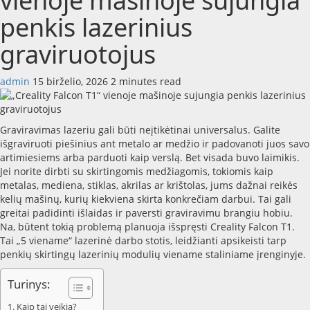
vienoje mašinoje sujungia
penkis lazerinius
graviruotojus
admin
15 birželio, 2026
2 minutes read
Graviravimas lazeriu gali būti neįtikėtinai universalus. Galite
išgraviruoti piešinius ant metalo ar medžio ir padovanoti juos savo
artimiesiems arba parduoti kaip verslą. Bet visada buvo laimikis.
Jei norite dirbti su skirtingomis medžiagomis, tokiomis kaip
metalas, mediena, stiklas, akrilas ar krištolas, jums dažnai reikės
kelių mašinų, kurių kiekviena skirta konkrečiam darbui. Tai gali
greitai padidinti išlaidas ir paversti graviravimu brangiu hobiu.
Na, būtent tokią problemą planuoja išspręsti Creality Falcon T1.
Tai „5 viename“ lazerinė darbo stotis, leidžianti apsikeisti tarp
penkių skirtingų lazerinių modulių viename staliniame įrenginyje.
Turinys:
Kaip tai veikia?