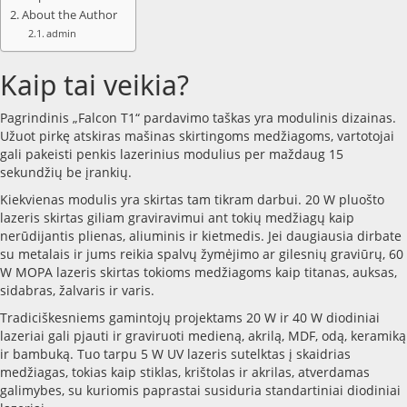
About the Author
admin
Kaip tai veikia?
Pagrindinis „Falcon T1“ pardavimo taškas yra modulinis dizainas.
Užuot pirkę atskiras mašinas skirtingoms medžiagoms, vartotojai
gali pakeisti penkis lazerinius modulius per maždaug 15
sekundžių be įrankių.
Kiekvienas modulis yra skirtas tam tikram darbui. 20 W pluošto
lazeris skirtas giliam graviravimui ant tokių medžiagų kaip
nerūdijantis plienas, aliuminis ir kietmedis. Jei daugiausia dirbate
su metalais ir jums reikia spalvų žymėjimo ar gilesnių graviūrų, 60
W MOPA lazeris skirtas tokioms medžiagoms kaip titanas, auksas,
sidabras, žalvaris ir varis.
Tradiciškesniems gamintojų projektams 20 W ir 40 W diodiniai
lazeriai gali pjauti ir graviruoti medieną, akrilą, MDF, odą, keramiką
ir bambuką. Tuo tarpu 5 W UV lazeris sutelktas į skaidrias
medžiagas, tokias kaip stiklas, krištolas ir akrilas, atverdamas
galimybes, su kuriomis paprastai susiduria standartiniai diodiniai