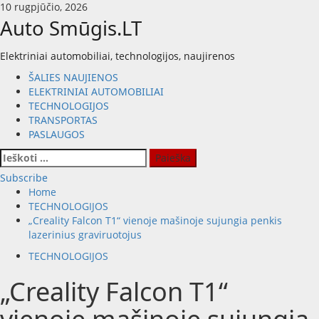
Skip
10 rugpjūčio, 2026
to
Auto Smūgis.LT
content
Elektriniai automobiliai, technologijos, naujirenos
Primary
ŠALIES NAUJIENOS
Menu
ELEKTRINIAI AUTOMOBILIAI
TECHNOLOGIJOS
TRANSPORTAS
PASLAUGOS
Ieškoti:
Subscribe
Home
TECHNOLOGIJOS
„Creality Falcon T1“ vienoje mašinoje sujungia penkis
lazerinius graviruotojus
TECHNOLOGIJOS
„Creality Falcon T1“