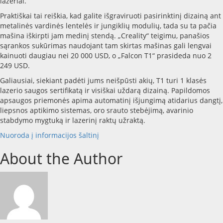
lazeriai.
Praktiškai tai reiškia, kad galite išgraviruoti pasirinktinį dizainą ant
metalinės vardinės lentelės ir jungiklių modulių, tada su ta pačia
mašina iškirpti jam medinį stendą. „Creality“ teigimu, panašios
sąrankos sukūrimas naudojant tam skirtas mašinas gali lengvai
kainuoti daugiau nei 20 000 USD, o „Falcon T1“ prasideda nuo 2
249 USD.
Galiausiai, siekiant padėti jums neišpūsti akių, T1 turi 1 klasės
lazerio saugos sertifikatą ir visiškai uždarą dizainą. Papildomos
apsaugos priemonės apima automatinį išjungimą atidarius dangtį,
liepsnos aptikimo sistemas, oro srauto stebėjimą, avarinio
stabdymo mygtuką ir lazerinį raktų užraktą.
Nuoroda į informacijos šaltinį
About the Author